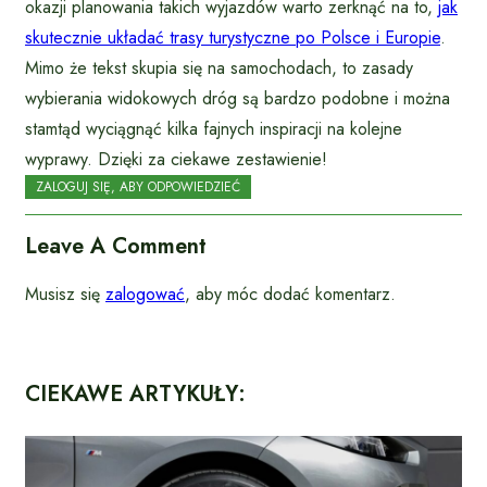
okazji planowania takich wyjazdów warto zerknąć na to,
jak
skutecznie układać trasy turystyczne po Polsce i Europie
.
Mimo że tekst skupia się na samochodach, to zasady
wybierania widokowych dróg są bardzo podobne i można
stamtąd wyciągnąć kilka fajnych inspiracji na kolejne
wyprawy. Dzięki za ciekawe zestawienie!
ZALOGUJ SIĘ, ABY ODPOWIEDZIEĆ
Leave A Comment
Musisz się
zalogować
, aby móc dodać komentarz.
CIEKAWE ARTYKUŁY: