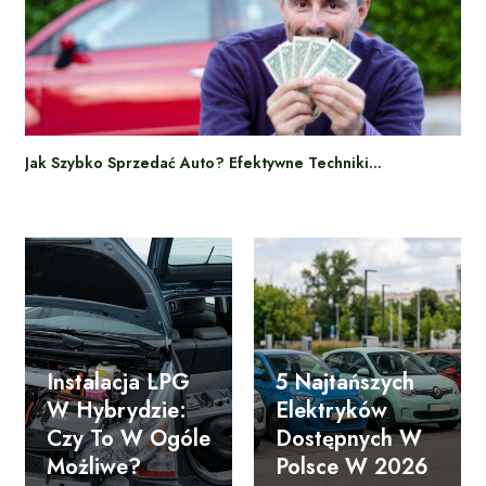
Jak Szybko Sprzedać Auto? Efektywne Techniki…
Instalacja LPG
5 Najtańszych
W Hybrydzie:
Elektryków
Czy To W Ogóle
Dostępnych W
Możliwe?
Polsce W 2026