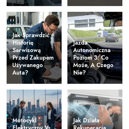
Jak Sprawdzić
Historię
Jazda
Serwisową
Autonomiczna
Przed Zakupem
Poziom 3: Co
Używanego
Może, A Czego
Auta?
Nie?
Motocykl
Jak Działa
Elektryczny Vs
Rekuperacja