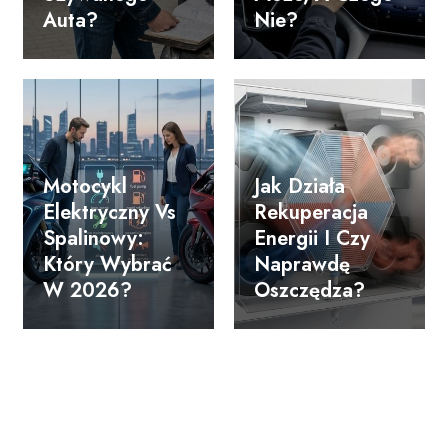
Auta?
Nie?
Motocykl
Jak Działa
Elektryczny Vs
Rekuperacja
Spalinowy:
Energii I Czy
Który Wybrać
Naprawdę
W 2026?
Oszczędza?