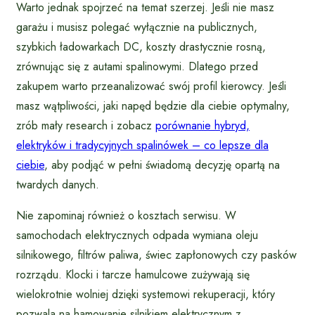
Warto jednak spojrzeć na temat szerzej. Jeśli nie masz
garażu i musisz polegać wyłącznie na publicznych,
szybkich ładowarkach DC, koszty drastycznie rosną,
zrównując się z autami spalinowymi. Dlatego przed
zakupem warto przeanalizować swój profil kierowcy. Jeśli
masz wątpliwości, jaki napęd będzie dla ciebie optymalny,
zrób mały research i zobacz
porównanie hybryd,
elektryków i tradycyjnych spalinówek – co lepsze dla
ciebie
, aby podjąć w pełni świadomą decyzję opartą na
twardych danych.
Nie zapominaj również o kosztach serwisu. W
samochodach elektrycznych odpada wymiana oleju
silnikowego, filtrów paliwa, świec zapłonowych czy pasków
rozrządu. Klocki i tarcze hamulcowe zużywają się
wielokrotnie wolniej dzięki systemowi rekuperacji, który
pozwala na hamowanie silnikiem elektrycznym z