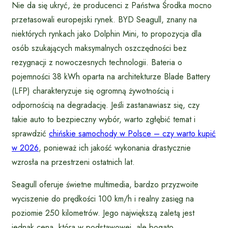
Nie da się ukryć, że producenci z Państwa Środka mocno
przetasowali europejski rynek. BYD Seagull, znany na
niektórych rynkach jako Dolphin Mini, to propozycja dla
osób szukających maksymalnych oszczędności bez
rezygnacji z nowoczesnych technologii. Bateria o
pojemności 38 kWh oparta na architekturze Blade Battery
(LFP) charakteryzuje się ogromną żywotnością i
odpornością na degradację. Jeśli zastanawiasz się, czy
takie auto to bezpieczny wybór, warto zgłębić temat i
sprawdzić
chińskie samochody w Polsce – czy warto kupić
w 2026
, ponieważ ich jakość wykonania drastycznie
wzrosła na przestrzeni ostatnich lat.
Seagull oferuje świetne multimedia, bardzo przyzwoite
wyciszenie do prędkości 100 km/h i realny zasięg na
poziomie 250 kilometrów. Jego największą zaletą jest
jednak cena, która w podstawowej, ale bogato