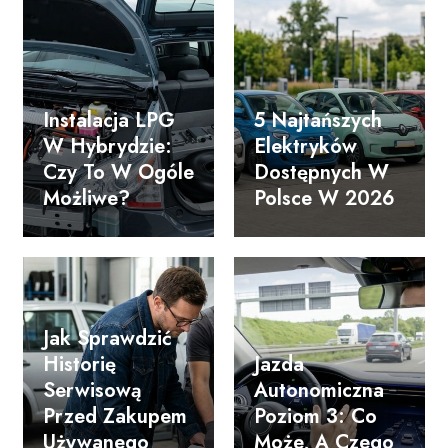
Instalacja LPG
5 Najtańszych
W Hybrydzie:
Elektryków
Czy To W Ogóle
Dostępnych W
Możliwe?
Polsce W 2026
Jak Sprawdzić
Historię
Jazda
Serwisową
Autonomiczna
Przed Zakupem
Poziom 3: Co
Używanego
Może, A Czego