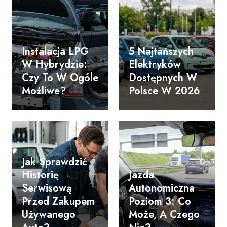
Instalacja LPG
5 Najtańszych
W Hybrydzie:
Elektryków
Czy To W Ogóle
Dostępnych W
Możliwe?
Polsce W 2026
Jak Sprawdzić
Historię
Jazda
Serwisową
Autonomiczna
Przed Zakupem
Poziom 3: Co
Używanego
Może, A Czego