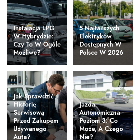
Instalacja LPG
5 Najtańszych
W Hybrydzie:
Elektryków
Czy To W Ogóle
Dostępnych W
Możliwe?
Polsce W 2026
Jak Sprawdzić
Historię
Jazda
Serwisową
Autonomiczna
Przed Zakupem
Poziom 3: Co
Używanego
Może, A Czego
Auta?
Nie?